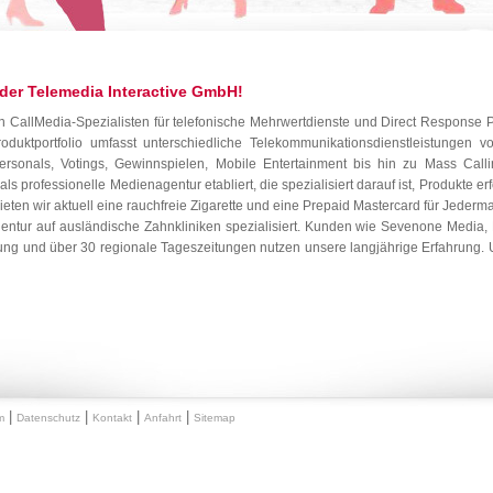
der Telemedia Interactive GmbH!
en CallMedia-Spezialisten für telefonische Mehrwertdienste und Direct Response P
oduktportfolio umfasst unterschiedliche Telekommunikationsdienstleistungen 
ersonals, Votings, Gewinnspielen, Mobile Entertainment bis hin zu Mass Call
s professionelle Medienagentur etabliert, die spezialisiert darauf ist, Produkte erfo
bieten wir aktuell eine rauchfreie Zigarette und eine Prepaid Mastercard für Jeder
ntur auf ausländische Zahnkliniken spezialisiert. Kunden wie Sevenone Media, R
ung und über 30 regionale Tageszeitungen nutzen unsere langjährige Erfahrung. 
|
|
|
|
m
Datenschutz
Kontakt
Anfahrt
Sitemap