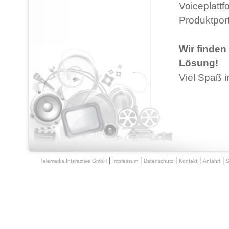
Voiceplattf
Produktport
Wir finden
Lösung!
Viel Spaß i
|
|
|
|
|
Telemedia Interactive GmbH
Impressum
Datenschutz
Kontakt
Anfahrt
S