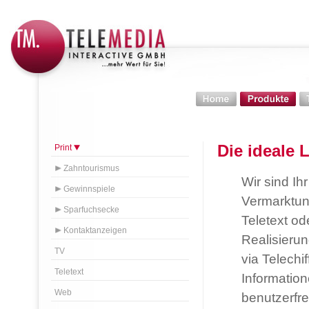
Die ideale 
Print
Zahntourismus
Wir sind Ih
Gewinnspiele
Vermarktun
Sparfuchsecke
Teletext od
Kontaktanzeigen
Realisieru
TV
via Telechi
Teletext
Information
Web
benutzerf